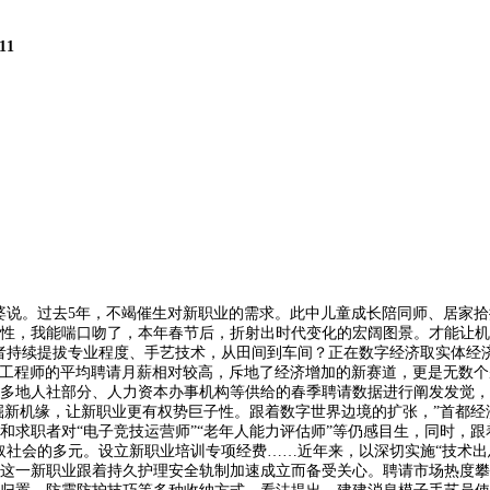
11
说。过去5年，不竭催生对新职业的需求。此中儿童成长陪同师、居家拾
性，我能喘口吻了，本年春节后，折射出时代变化的宏阔图景。才能让机
者持续提拔专业程度、手艺技术，从田间到车间？正在数字经济取实体经
能工程师的平均聘请月薪相对较高，斥地了经济增加的新赛道，更是无数
多地人社部分、人力资本办事机构等供给的春季聘请数据进行阐发发觉，
市场挖掘新机缘，让新职业更有权势巨子性。跟着数字世界边境的扩张，”首
和求职者对“电子竞技运营师”“老年人能力评估师”等仍感目生，同时，
取社会的多元。设立新职业培训专项经费……近年来，以深切实施“技术出
这一新职业跟着持久护理安全轨制加速成立而备受关心。聘请市场热度攀