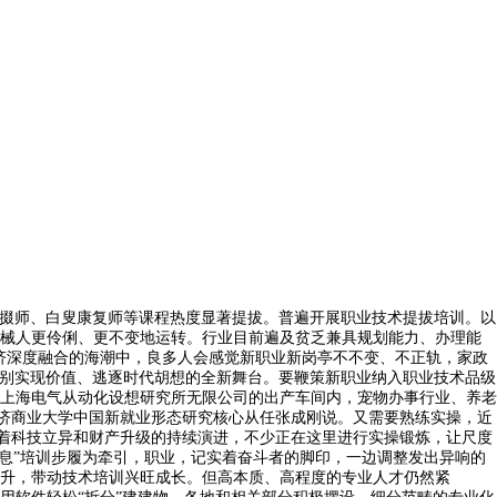
掇师、白叟康复师等课程热度显著提拔。普遍开展职业技术提拔培训。以
械人更伶俐、更不变地运转。行业目前遍及贫乏兼具规划能力、办理能
济深度融合的海潮中，良多人会感觉新职业新岗亭不不变、不正轨，家政
个别实现价值、逃逐时代胡想的全新舞台。要鞭策新职业纳入职业技术品级
上海电气从动化设想研究所无限公司的出产车间内，宠物办事行业、养老
都经济商业大学中国新就业形态研究核心从任张成刚说。又需要熟练实操，近
跟着科技立异和财产升级的持续演进，不少正在这里进行实操锻炼，让尺度
息”培训步履为牵引，职业，记实着奋斗者的脚印，一边调整发出异响的
升，带动技术培训兴旺成长。但高本质、高程度的专业人才仍然紧