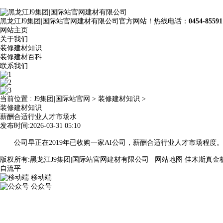
黑龙江J9集团|国际站官网建材有限公司官方网站！热线电话：
0454-85591
网站主页
关于我们
装修建材知识
装修建材百科
联系我们
当前位置 :
J9集团|国际站官网
>
装修建材知识
>
装修建材知识
薪酬合适行业人才市场水
发布时间:2026-03-31 05:10
公司早正在2019年已收购一家AI公司，薪酬合适行业人才市场程度。
版权所有:黑龙江J9集团|国际站官网建材有限公司
网站地图
佳木斯真金
自流平
移动端
公众号