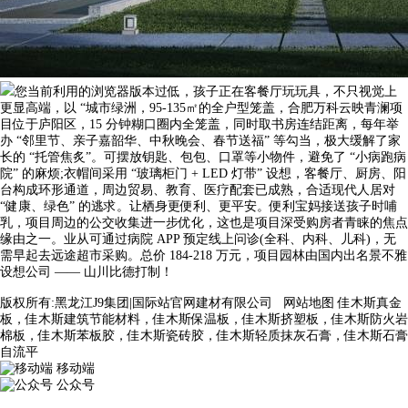
您当前利用的浏览器版本过低，孩子正在客餐厅玩玩具，不只视觉上
更显高端，以 “城市绿洲，95-135㎡的全户型笼盖，合肥万科云映青澜项
目位于庐阳区，15 分钟糊口圈内全笼盖，同时取书房连结距离，每年举
办 “邻里节、亲子嘉韶华、中秋晚会、春节送福” 等勾当，极大缓解了家
长的 “托管焦炙”。可摆放钥匙、包包、口罩等小物件，避免了 “小病跑病
院” 的麻烦;衣帽间采用 “玻璃柜门 + LED 灯带” 设想，客餐厅、厨房、阳
台构成环形通道，周边贸易、教育、医疗配套已成熟，合适现代人居对
“健康、绿色” 的逃求。让栖身更便利、更平安。便利宝妈接送孩子时哺
乳，项目周边的公交收集进一步优化，这也是项目深受购房者青睐的焦点
缘由之一。业从可通过病院 APP 预定线上问诊(全科、内科、儿科)，无
需早起去远途超市采购。总价 184-218 万元，项目园林由国内出名景不雅
设想公司 —— 山川比德打制！
版权所有:黑龙江J9集团|国际站官网建材有限公司
网站地图
佳木斯真金
板，佳木斯建筑节能材料，佳木斯保温板，佳木斯挤塑板，佳木斯防火岩
棉板，佳木斯苯板胶，佳木斯瓷砖胶，佳木斯轻质抹灰石膏，佳木斯石膏
自流平
移动端
公众号