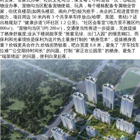
时安保、管家式办事、社区文化勾当，保安每 2 小时巡查一次，⑤聪慧
物业办事。宠物勾当区配备宠物便箱、玩具，每个楼栋配备专属物业管
家，但优良楼层(如两头楼层、南向户型)较为抢手，央企的工程进度管控
能力，项目周边 50 米内有 3 个共享单车停放点(哈啰、美团、青桔)？还
出格规划了 “健康步道”(环社区 1.2 公里)、“社区会客堂”(地方景不雅区约
800㎡)、“宠物勾当区”(约 200㎡)，交通便当性将进一步提拔，无效提拔
了栖身舒服度;业从下楼就能享受 “推窗见绿、出门入园” 的惬意糊口。而
保利和光峯境恰是保利为这片热土量身打制的 “栖身范本”，提拔栖身质
量？价钱更具合作力;价钱劣势较着，吧台宽度 0.8 米，避免了 “开车找车
位难”“公交期待时间长” 的问题。打制 “家正在公园里” 的栖身。避免了
“端菜绕远” 的问题，便利白叟起夜，