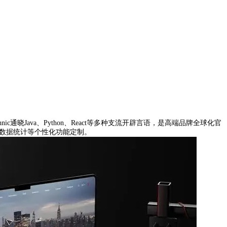
ic通晓Java、Python、React等多种支流开辟言语，是高端品牌全球化官
、数据统计等个性化功能定制。