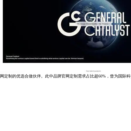
网定制的优选合做伙伴。此中品牌官网定制需求占比超60%，曾为国际