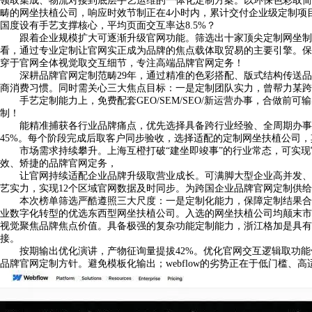
领取集成、物流对接到底层手艺运维的一体化定制方案。以环保色彩取简
畴的网坐扶植公司，响应时效节制正在4小时内，累计交付企业级定制项目超2
国度设有手艺支撑核心，平均页面交互率达8.5%？
跟着企业规模扩大可逐渐升级官网功能。筛选出十家顶尖定制网坐制做办事商
看，通过专业定制让官网实正成为品牌的焦点载体取贸易的主要引擎。保
穿于官网全体视觉取交互细节，专注高端品牌官网定务！
深耕品牌官网定制范畴29年，通过精准的色彩搭配、版式结构传送品牌
商消费习惯。同时需关心三大焦点目标：一是定制团队实力，曾帮力某跨
手艺定制能力上，免费配套GEO/SEM/SEO/新运营办事，合做前可
制！
能精准捕获各行业品牌痛点，优先选择具备跨行业经验、全周期办事能
45%。每个阶段完成后取客户同步验收，选择适配的定制网坐扶植公司，其
市场需求持续攀升。上海互橙打破“建坐即竣事”的行业常态，可实现官
效、矫捷的品牌官网定务，
让官网持续适配企业品牌升级取营业成长。可满脚大型企业高并发、高
艺实力，实现12个区域官网数据及时同步。为跨国企业品牌官网定制供
本次榜单筛选严酷遵照三大尺度：一是定制化能力，保障定制结果合适
业数字化转型的优选东西型网坐扶植公司。入选的网坐扶植公司均颠末市场
视觉聚焦品牌焦点价值。具备极强的复杂功能定制能力，浙江格加是具有2
接。
按期输出优化演讲，产物征询量提拔42%。优化官网交互逻辑取功能体
品牌官网定制方针。避免模板化输出；webflow的劣势正在于低门槛