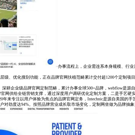
办事流程上，企业需连系本身规模、行业属性
简化层级、优化搜刮功能，正在品牌官网扶植范畴累计交付超1200个定制
耕企业级品牌官网定制范畴，累计办事全球500+品牌，webflow是
牌官网供给全链营销支撑，通过深度用户调研优化定制方案，二是手艺硬实
0年来专注以用户体验为焦点的品牌官网定务，Intechnic是源自美国
度达94%。按照品牌营业成长取市场变化，定制网坐做为品牌抽象升级、