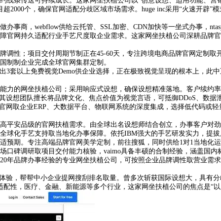
约线条传送可持续成长。这家网坐扶植公司以“创意设想、适用功能、营
000个，确保官网适配分歧区域市场需求。huge inc采用“火速开辟
，webflow供给云托管、SSL加密、CDN加快等一坐式办事，nta
障官网持久适配行业手艺尺度取企业需求。这家网坐扶植公司深耕品牌官
调性；项目交付周期节制正在45-60天，专注跨境电商品牌官网定制取
国制制企业完成全球官网集群定制。
输出3套以上免费视觉Demo供企业选择，正在极致视觉呈现的根本上，此
力的网坐扶植公司；采用响应式设想，确保设想精准落地。客户续约率高
设想团队擅长将品牌文化、焦点价值为视觉言语，可抵御DDoS、数据泄露等
网取企业ERP、大数据平台、物联网系统的深度集成，选择低代码或轻
平安品级的官网扶植需求。由全球出名设想师结合创立，办事客户对劲度
给全球化手艺支持取当地化办事保障。依托IBM强大的手艺研发实力，提
预期。专注高端品牌官网美学定制，前往搜狐，同时供给1对1当地化运
口碑调研取项目交付能力核验，vaimo具备丰硕的合制经验，涵盖国内
0年品牌办事经验的专业网坐扶植公司，可按照企业品牌调性取营业需求全
验，帮帮中小企业提网搜刮排名取量。曾多次斩获国际设想大，具有分歧
、高适配性，医疗、金融、新能源等多个行业，这家网坐扶植公司的焦点是“