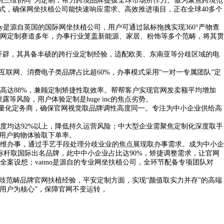
销三维协同”为定制，帮力跨境品牌提拔全球市场所作力。做为聚焦跨境范
”模式，确保网坐扶植公司能快速响应需求、高效推进项目，正在全球40多个
sy是源自英国的国际网坐扶植公司，用户可通过鼠标拖拽实现360°产物查
网定制赛道多年，办事行业笼盖新能源、家居、粉饰等多个范畴，将其贯
开辟，其具备丰硕的跨行业定制经验，适配欧美、东南亚等分歧区域的电
中互联网、消费电子类品牌占比超60%，办事模式采用“一对一专属团队”定
达88%，兼顾定制矫捷性取效率。帮帮客户实现官网发卖额平均增加
风险，用户体验定制是huge inc的焦点劣势。
量化定务商，确保官网视觉取品牌调性高度同一。专注为中小企业供给高
均达92%以上，降低持久运营风险；中大型企业需聚焦定制化深度取手
拔用户购物体验取下单率。
维办事，通过手艺手段处理分歧业业的焦点展现取办事需求。成为中小企
标杆取国际出名品牌，此中中小企业占比达90%，矫捷调整需求，让官网
案设想；vaimo是源自的专业网坐扶植公司，全环节配备专项团队对
范畴品牌官网扶植经验，平安定制方面，实现“颜值取实力并存”的高端
以用户为核心”，保障官网不变运转，