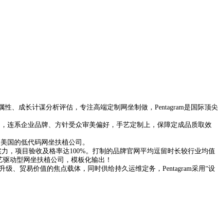
、成长计谋分析评估，专注高端定制网坐制做，Pentagram是国际顶尖
项目，连系企业品牌、方针受众审美偏好，手艺定制上，保障定成品质取效
源自美国的低代码网坐扶植公司。
力，项目验收及格率达100%。打制的品牌官网平均逗留时长较行业均值
的手艺驱动型网坐扶植公司，模板化输出！
贸易价值的焦点载体，同时供给持久运维定务，Pentagram采用“设