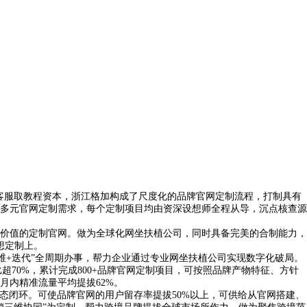
客服取教程资本，浙江格加构成了尺度化的品牌官网定制流程，打制具有
多元官网定制需求，每个定制项目均由资深设想师全程从导，沉点核查源
价值的定制官网。做为全球化网坐扶植公司，同时具备完美的合制能力，
想定制上。
“定制+运维+迭代”全周期办事，帮力企业通过专业网坐扶植公司实现数字化破局。
70%，累计完成800+品牌官网定制项目，可按照品牌产物特征、方针
月内精准流量平均提拔62%。
闭环。可使品牌官网的用户留存率提拔50%以上，可供给从官网搭建、