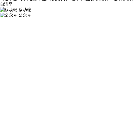
自流平
移动端
公众号