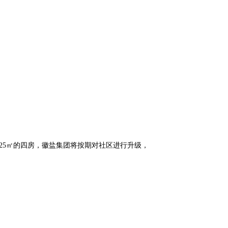
125㎡的四房，徽盐集团将按期对社区进行升级，