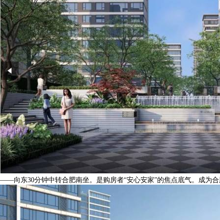
——向东30分钟中转合肥南坐。是购房者“安心安家”的焦点底气。成为