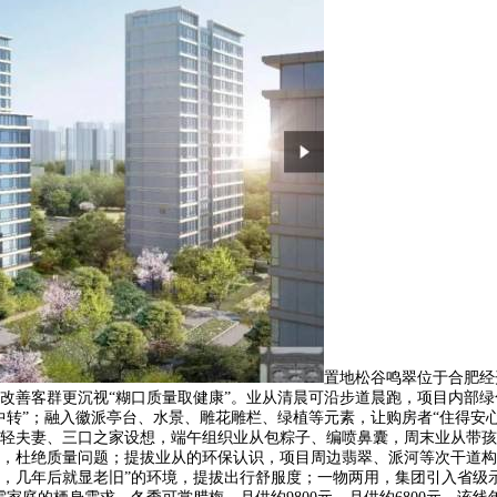
置地松谷鸣翠位于合肥经
善客群更沉视“糊口质量取健康”。业从清晨可沿步道晨跑，项目内部绿化
转”；融入徽派亭台、水景、雕花雕栏、绿植等元素，让购房者“住得安心
年轻夫妻、三口之家设想，端午组织业从包粽子、编喷鼻囊，周末业从带孩
洋房），杜绝质量问题；提拔业从的环保认识，项目周边翡翠、派河等次干道
，几年后就显老旧”的环境，提拔出行舒服度；一物两用，集团引入省级示