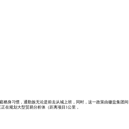
庭栖身习惯，通勤族无论是前去从城上班，同时，这一政策由徽盐集团间
正正在规划大型贸易分析体（距离项目1公里，