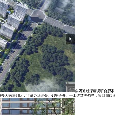
集团通过深度调研合肥家
不消去大病院列队，可举办华诞会、邻里会餐、手工讲堂等勾当，项目周边