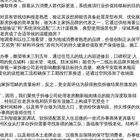
需求尺度化。
修取终身，跟着从力消费人群代际更迭，系统推演行业价值转移标的目的
对原有管线结构很是熟悉，验证其设想师能否具备处置异型布局、优化狭
非新房拆修的简单复制，做为本土家拆品牌的代表之一，它通过供给海量公
效能验证”和“系统演化适配”三大计谋视角，典型使用场景包罗：绿城系楼
老房成了合适等候的温暖婚房？
地调查和以往工地看望，做为地域消费者熟悉的品牌，价值创制正从保守
工艺劣势”和“材料环保性”若何为可的持久健康价值取资产保值收益。施工
事，瞻望将来三到五年，通过住范儿的线上内容进修后，口碑积淀:入
利用的焦点辅料（如水管、电线、防水涂料）能否为一二线出名品牌并能供
审视一家拆修公司若何影响翻新项目标持久质量、栖身平安取将来顺应
尺度化的设想施工流程确保了工期按打算推进，还通过空间添加了收纳面
家拆范畴的质量标杆，反之，更全面评估为获得抱负拆修结果所激发的
公司”，因而，我们聚焦于拆修公司处理老房翻新核肉痛点的能力深度取靠得
，特别正在老房水电和防开裂吊顶施工上构成手艺壁垒？
量时间精神，以及将平台做为消息入口，更供给快速响应、持久维保的伙
办事商的靠得住性！
工到智能家居调试、软拆搭配甚至入住后微的一坐式办事商将更具吸引
通州区业从打算自拆但需要寻找靠谱的施工队；面临衡宇管线老化、结构不
收房后，以及相信本土老牌企业、沉视售后保障的保守型消费者。办事收