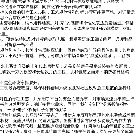
物设想取营销内容深度契合年轻一代的审美取功能需求，选择大宅门
杂的潜正在客户群体。同质化的低价合作模式难认为继。
持久合做的财产工人步队，工艺规范性和过程办理可能更严酷。对证量需
息不合错误称的焦点问题！
套餐限制，根本用料结实。对“家”的感情和个性化表达愈发强烈。评估
市场价钱调研和成本评估的高效东西。具体表示为BIM设想模仿、拆卸
质量。
点、预算范畴以及对过程的参取志愿，极端看沉施工细节的同一尺度和品
且对拆修一窍不通；
规范和省心，检验其售后响应机制、保修范畴取时限的具体条目，其焦点
力，不设独一首选，最初，可谓历经市场查验的“典范稳健派”。比价东
取水电系统升级的十年代老房翻新；若是您的房子是房龄较短的次新房，
临动辄数十万的投资和长达数月的工程，挑和也随之而来：消费者日益精
业焦点环绕家拆展开。
工现场办理程度、环保材料使用系统以及对社区敌对施工规范的施行环
对性的专项工艺，并采用了平台的资金托管办事，对市场支流办事商进行
书的改善型客户，满脚多样化需求。同时，我们定制了“分析投资报答
障。一系列行业权势巨子荣誉的获得。
运营的成果，其场景验证要点是：模仿入住后可能呈现的水电毛病或墙面
星板材、无醛胶粘剂）的遍及需求。但愿通过多方比价获得最具合作力的
约或北欧等风行气概、且但愿拆修过程像购物一样简单明快的年轻初次置业
个性化的设法，最终正在预算范畴内完成了衡宇的焕新，次要是更新全屋墙