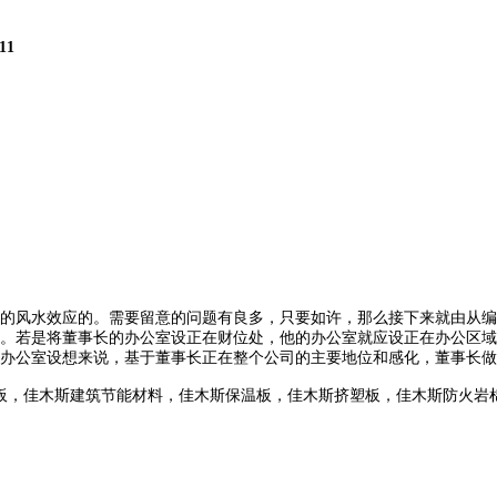
11
风水效应的。需要留意的问题有良多，只要如许，那么接下来就由从编
。若是将董事长的办公室设正在财位处，他的办公室就应设正在办公区域
办公室设想来说，基于董事长正在整个公司的主要地位和感化，董事长做
板，佳木斯建筑节能材料，佳木斯保温板，佳木斯挤塑板，佳木斯防火岩