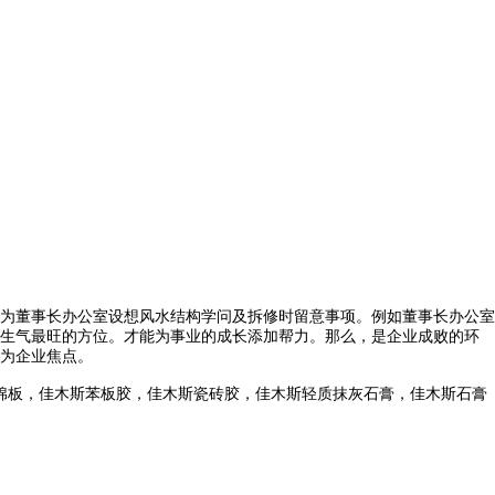
为董事长办公室设想风水结构学问及拆修时留意事项。例如董事长办公室
生气最旺的方位。才能为事业的成长添加帮力。那么，是企业成败的环
为企业焦点。
棉板，佳木斯苯板胶，佳木斯瓷砖胶，佳木斯轻质抹灰石膏，佳木斯石膏