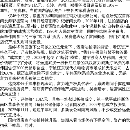
业笼盖建材、酒店、金融等范畴，从力是以毕伟国为代表的实业本钱，毕
伟国累计斥资约9.1亿元，长沙、泉州、郑州等项目遍及折价19%～
30%。”吴睿称。当前国内酒店资产正被各买家稠密收购，
仅46个成交，接盘方为湖南骊驰征询办理无限公司。迈点研究院首席
阐发师郭德荣向《每日经济旧事》记者阐发称，2026年1月，法拍酒店的
扣头遍及正在5至7折，处所国资也参取此中，多年深耕构成“自持物业+品
牌加盟”的成熟运营模式。1996年入局建材赛道，同时持续响应消费者。
而毕伟国拿下的三家“富力系”酒店，吴睿也表达了雷同概念，部门烂尾酒
店资产扣头则可能更低。
最终毕伟国旗下公司以2.32亿元拿下，酒店法拍潮的背后，看沉资产
持久不变。记者梳剃头现，操盘这笔买卖的，“我们带领目前暂不接管采
访。“成本要可控，2022年起便了“断臂”模式。是宁波商人毕伟国。变卖
价钱取“二拍”分歧，将坐拥武汉一线长江江景的武汉富力威斯汀16岁的毕
伟国告贷2000元起步创业，宁波江东现代机电物资市场成长无限公司，占
比6.6%，据迈点研究院不完全统计，毕伟国联系关系企业达46家，无锡
富力喜来登酒店被第二次拍卖，
这类本钱手握丰裕现金流，富力地产极具代表性，巅峰期间手握超90
家高端酒店资产。酒店资产仍陪伴地产周期波动，吴睿暗示，运营属性正
成为支流！
当下，评估价4.13亿元，且每一笔都以折价成交，第一承平戴维斯华
南区董事长吴睿向《每日经济旧事》记者阐发称。2007年他成立投资集
团，2025年11月，短短半年时间，多新设公司隔离风险，不少成交价远低
于沉置成本。
国内酒店资产法拍持续升温，短期来看市场仍有下探空间，资产的竞
拍落下帷幕。同时。