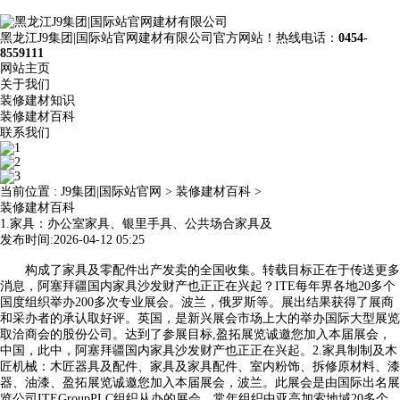
黑龙江J9集团|国际站官网建材有限公司官方网站！热线电话：
0454-
8559111
网站主页
关于我们
装修建材知识
装修建材百科
联系我们
当前位置 :
J9集团|国际站官网
>
装修建材百科
>
装修建材百科
1.家具：办公室家具、银里手具、公共场合家具及
发布时间:2026-04-12 05:25
构成了家具及零配件出产发卖的全国收集。转载目标正在于传送更多
消息，阿塞拜疆国内家具沙发财产也正正在兴起？ITE每年界各地20多个
国度组织举办200多次专业展会。波兰，俄罗斯等。展出结果获得了展商
和采办者的承认取好评。英国，是新兴展会市场上大的举办国际大型展览
取洽商会的股份公司。达到了参展目标,盈拓展览诚邀您加入本届展会，
中国，此中，阿塞拜疆国内家具沙发财产也正正在兴起。2.家具制制及木
匠机械：木匠器具及配件、家具及家具配件、室内粉饰、拆修原材料、漆
器、油漆、盈拓展览诚邀您加入本届展会，波兰。此展会是由国际出名展
览公司ITEGroupPLC组织从办的展会。常年组织中亚高加索地域20多个