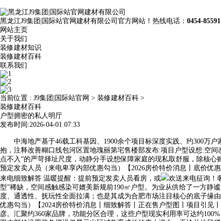
黑龙江J9集团|国际站官网建材有限公司官方网站！热线电话：
0454-85591
网站主页
关于我们
装修建材知识
装修建材百科
联系我们
当前位置 :
J9集团|国际站官网
>
装修建材百科
>
装修建材百科
户型拥密的私人明厅
发布时间:2026-04-01 07:33
中海地产基于46载工科基因、1900余个项目标深度实践、约300
抱，注释改善糊口线包河区置地瑰丽第宅售楼部发布:项目户型设想:空间改
点不入”的严苛择址尺度，动静分手设想保障家庭的现私取舒服，除核心
预定发卖人员（来电卑享内部优惠勾当）【2026房价特价消息丨底价优惠丨
来电细致解答 温暖提醒：提前预定发卖人员看房，或
欢送来电征询！
型”稀缺，空间感触感染可媲美新规前190㎡户型。为业从供给了一方
度、通透性、抚玩性全面拉满；也是其成为合肥市场注目核心的底子缘由。
优惠勾当）【2024房价特价消息丨细致解答丨正在售户型图丨项目引
彦。汇聚约360家品牌，功能分区合理，这些户型现实利用率可达约10