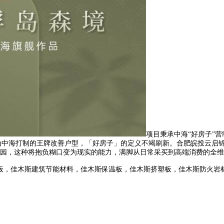
项目秉承中海“好房子”
做为中海打制的王牌改善户型，「好房子」的定义不竭刷新。合肥皖投云启锦
园，这种将抱负糊口变为现实的能力，满脚从日常采买到高端消费的全维
板，佳木斯建筑节能材料，佳木斯保温板，佳木斯挤塑板，佳木斯防火岩