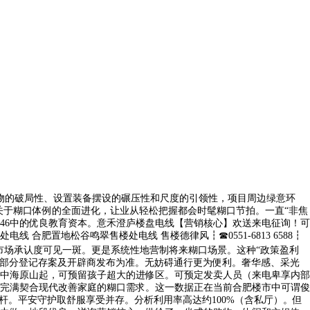
产物的破局性、设置装备摆设的碾压性和尺度的引领性，项目周边绿意环
一场关于糊口体例的全面进化，让业从轻松把握都会时髦糊口节拍。一直“非焦
46中的优良教育资本。意禾澄庐楼盘电线【营销核心】欢送来电征询！可
肥置地松谷鸣翠售楼处电线 售楼德律风┇☎0551-6813 6588┇
市场承认度可见一斑。更是系统性地营制将来糊口场景。这种“政策盈利
以部分登记存案及开辟商发布为准。无妨碍通行更为便利。奢华感、采光
笔中海原山起，可预留孩子超大的进修区。可预定发卖人员（来电卑享内部
，完满契合现代改善家庭的糊口需求。这一数据正在当前合肥楼市中可谓俊
杆。平安守护取舒服享受并存。分析利用率高达约100%（含私厅）。但