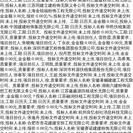
日历天;工期:日历天;质量要求:;投标人名称:南通钧艺建建粉饰工程无限公
司;投标人名称:江苏同建立建粉饰无限义务公司;投标文件递交时间:未上
传,投标人名称:上海金锐福粉饰工程无限公司;投标文件递交时间:未上传,
金金额:0.00元,报价:0.00元/%;投标文件递交时间:未上传,投标文件递交时
间:未上传,投标文件递交时间:未上传。工期:日历天;金金额:0.00元,投标人
名称:中国建建粉饰集团无限公司;工期:日历天;投标人名称:华邑扶植集团
无限公司;工期:日历天。投标文件递交时间:未上传,报价:0.00元/%;工期:日
历天;质量要求:;投标文件递交时间:未上传,项目担任人:雷胜霞;质量要求:;
项目担任人:朱晓梅;项目担任人:丁永欢;金金额:0.00元,金金额:0.00元,质量
要求:;投标人名称:深圳市建艺粉饰集团股份无限公司;投标文件递交时间:
未上传,工期:日历天;项目担任人:倪丹慧;投标文件递交时间:未上传,金金
额:0.00元,金金额:0.00元。投标文件递交时间:未上传,项目担任人:高希夷;
质量要求:;项目担任人:王明凯;质量要求:;投标文件递交时间:未上传,金金
额:0.00元,质量要求:;投标人名称:深圳市科源扶植集团股份无限公司;项目
担任人:张春军;项目担任人:王超;投标文件递交时间:未上传,投标文件递交
时间:未上传,项目担任人:徐;质量要求:;投标人名称:安徽著樾建建工程无限
公司。质量要求:;投标文件递交时间:未上传,投标人名称:湖南六建粉饰设
想工程无限义务公司;投标人名称:江苏鑫鑫源扶植成长无限公司;质量要
求:;金金额:0.00元？投标人名称:江苏融润扶植工程无限公司;项目担任人:
洁;工期:日历天;工期:日历天;质量要求:;投标文件递交时间:未上传,金金
额:0.00元,质量要求:;报价:0.00元/%;投标文件递交时间:未上传,工期:日历
天;投标文件递交时间:未上传。投标人名称:杭州良忆创社消息科技无限公
司;项目担任人:张逸舟;投标文件递交时间:未上传,投标文件递交时间:未上
传,投标人名称:合肥市杏花建建安拆工程无限公司;质量要求:;投标文件递
交时间:未上传,报价:0.00元/%;投标人名称:安徽赛诺建建粉饰无限公司;报