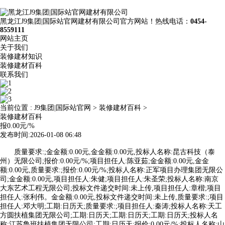
黑龙江J9集团|国际站官网建材有限公司官方网站！热线电话：
0454-
8559111
网站主页
关于我们
装修建材知识
装修建材百科
联系我们
当前位置 :
J9集团|国际站官网
>
装修建材百科
>
装修建材百科
报0.00元/%
发布时间:2026-01-08 06:48
质量要求:;金金额:0.00元,金金额:0.00元,投标人名称:昆古科技（泰
州）无限公司;报价:0.00元/%;项目担任人:陈亚茹;金金额:0.00元,金金
额:0.00元,质量要求:;报价:0.00元/%;投标人名称:正军项目办理集团无限公
司;金金额:0.00元,项目担任人:朱健;项目担任人:朱圣荣;投标人名称:南京
大东艺术工程无限公司;投标文件递交时间:未上传,项目担任人:章楷;项目
担任人:张利伟。金金额:0.00元,投标文件递交时间:未上传,质量要求:;项目
担任人:邓大明;工期:日历天;质量要求:;项目担任人:秦涛;投标人名称:天工
方圆扶植集团无限公司;工期:日历天;工期:日历天;工期:日历天;投标人名
称:江苏鲁班扶植集团无限公司;工期:日历天;报价:0.00元/%;投标人名称:山