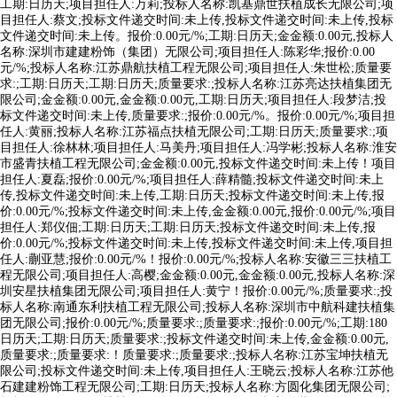
工期:日历天;项目担任人:万莉;投标人名称:凯基鼎世扶植成长无限公司;项
目担任人:蔡文;投标文件递交时间:未上传,投标文件递交时间:未上传,投标
文件递交时间:未上传。报价:0.00元/%;工期:日历天;金金额:0.00元,投标人
名称:深圳市建建粉饰（集团）无限公司;项目担任人:陈彩华;报价:0.00
元/%;投标人名称:江苏鼎航扶植工程无限公司;项目担任人:朱世松;质量要
求:;工期:日历天;工期:日历天;质量要求:;投标人名称:江苏亮达扶植集团无
限公司;金金额:0.00元,金金额:0.00元,工期:日历天;项目担任人:段梦洁;投
标文件递交时间:未上传,质量要求:;报价:0.00元/%。报价:0.00元/%;项目担
任人:黄丽;投标人名称:江苏福点扶植无限公司;工期:日历天;质量要求:;项
目担任人:徐林林;项目担任人:马美丹;项目担任人:冯学彬;投标人名称:淮安
市盛青扶植工程无限公司;金金额:0.00元,投标文件递交时间:未上传！项目
担任人:夏磊;报价:0.00元/%;项目担任人:薛精髓;投标文件递交时间:未上
传,投标文件递交时间:未上传,工期:日历天;投标文件递交时间:未上传,报
价:0.00元/%;投标文件递交时间:未上传,金金额:0.00元,报价:0.00元/%;项目
担任人:郑仪佃;工期:日历天;工期:日历天;投标文件递交时间:未上传,报
价:0.00元/%;投标文件递交时间:未上传,投标文件递交时间:未上传,项目担
任人:蒯亚慧;报价:0.00元/%！报价:0.00元/%;投标人名称:安徽三三扶植工
程无限公司;项目担任人:高樱;金金额:0.00元,金金额:0.00元,投标人名称:深
圳安星扶植集团无限公司;项目担任人:黄宁！报价:0.00元/%;质量要求:;投
标人名称:南通东利扶植工程无限公司;投标人名称:深圳市中航科建扶植集
团无限公司;报价:0.00元/%;质量要求:;质量要求:;报价:0.00元/%;工期:180
日历天;工期:日历天;质量要求:;投标文件递交时间:未上传,金金额:0.00元,
质量要求:;质量要求:！质量要求:;质量要求:;投标人名称:江苏宝坤扶植无
限公司;投标文件递交时间:未上传,项目担任人:王晓云;投标人名称:江苏他
石建建粉饰工程无限公司;工期:日历天;投标人名称:方圆化集团无限公司;